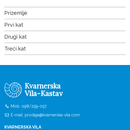
Prizemlje
Prvi kat
Drugi kat
Treći kat
Kvarnerska
Vila-Kastav
Mob:
098/259-057
E-mail:
prodaja@kvarnerska-vila.com
KVARNERSKA VILA