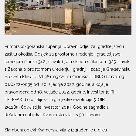
Primorsko-goranska županija, Upravni odjel za graditeljstvo i
zaštitu okoliša, Odsjek za prostorno uređenje i graditeljstvo,
temeljem članka 342., stavak 1., a u skladu s člankom 325.,stavak
1 Zakona o prostornom uređenju i gradnji , izdao je Građevinsku
dozvolu Klasa: UP/I 361-03/21-01/000192, URBROJ:2170-03-
01/4-22-0035 od 20. siječnja 2022. godine, a koja je
pravomoćna od 18. veljače 2022. godine. Investitor je RI-
TELEFAX d.o.o., Rijeka, Trg Riječke rezolucije 5, OIB:
25128946075.Isti je investitor 2019. Godine sagradio u
Rešetarima objekat Kvarnerska vila 1 s 50 stanova.
Stambeni objekt Kvarnerska vila 2 izgrađen je u dijelu