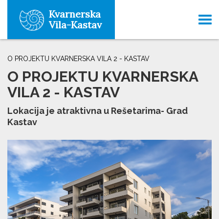
Kvarnerska
Tog
Vila-Kastav
navi
O PROJEKTU KVARNERSKA VILA 2 - KASTAV
O PROJEKTU KVARNERSKA
VILA 2 - KASTAV
Lokacija je atraktivna u Rešetarima- Grad
Kastav