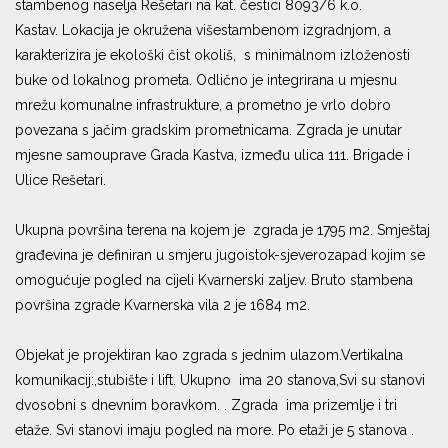
stambenog naselja Rešetari na kat. čestici 8093/6 k.o.
Kastav. Lokacija je okružena višestambenom izgradnjom, a
karakterizira je ekološki čist okoliš, s minimalnom izloženosti
buke od lokalnog prometa. Odlično je integrirana u mjesnu
mrežu komunalne infrastrukture, a prometno je vrlo dobro
povezana s jačim gradskim prometnicama. Zgrada je unutar
mjesne samouprave Grada Kastva, između ulica 111. Brigade i
Ulice Rešetari.
Ukupna površina terena na kojem je zgrada je 1795 m2. Smještaj
građevina je definiran u smjeru jugoistok-sjeverozapad kojim se
omogućuje pogled na cijeli Kvarnerski zaljev. Bruto stambena
površina zgrade Kvarnerska vila 2 je 1684 m2.
Objekat je projektiran kao zgrada s jednim ulazom.Vertikalna
komunikacij:,stubište i lift. Ukupno ima 20 stanova,Svi su stanovi
dvosobni s dnevnim boravkom. . Zgrada ima prizemlje i tri
etaže. Svi stanovi imaju pogled na more. Po etaži je 5 stanova .