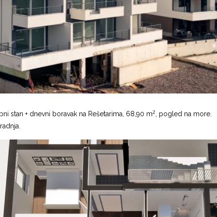
2
ni stan + dnevni boravak na Rešetarima, 68,90 m
, pogled na more.
adnja.