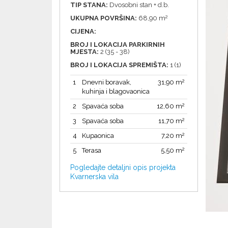
TIP STANA:
Dvosobni stan + d.b.
2
UKUPNA POVRŠINA:
68,90 m
CIJENA:
BROJ I LOKACIJA PARKIRNIH
MJESTA:
2 (35 - 38)
BROJ I LOKACIJA SPREMIŠTA:
1 (1)
2
1
Dnevni boravak,
31,90 m
kuhinja i blagovaonica
2
2
Spavaća soba
12,60 m
2
3
Spavaća soba
11,70 m
2
4
Kupaonica
7,20 m
2
5
Terasa
5,50 m
Pogledajte detaljni opis projekta
Kvarnerska vila