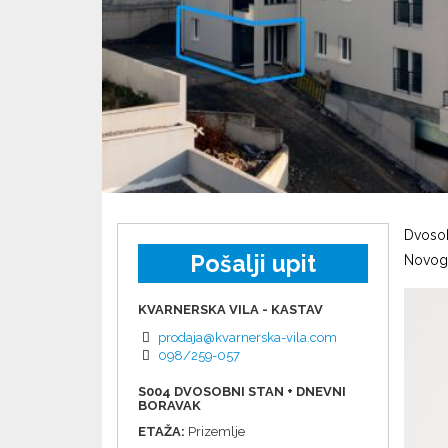
Dvosob
Pošalji upit
Novogr
KVARNERSKA VILA - KASTAV
prodaja@kvarnerska-vila.com
098/259-057
S004 DVOSOBNI STAN + DNEVNI
BORAVAK
ETAŽA:
Prizemlje