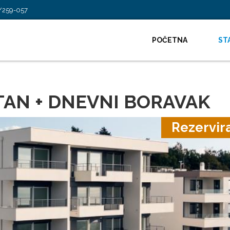
/259-057
POČETNA
ST
TAN + DNEVNI BORAVAK
Rezervir