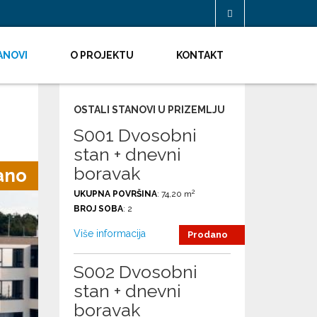
ANOVI
O PROJEKTU
KONTAKT
OSTALI STANOVI U PRIZEMLJU
S001 Dvosobni
stan + dnevni
boravak
ano
2
UKUPNA POVRŠINA
: 74,20 m
BROJ SOBA
: 2
Više informacija
Prodano
S002 Dvosobni
stan + dnevni
boravak