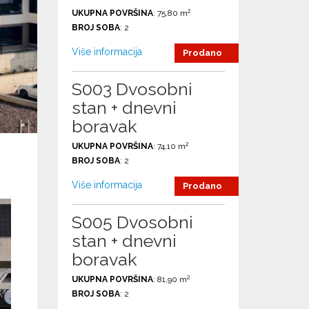
2
UKUPNA POVRŠINA
: 75,80 m
BROJ SOBA
: 2
Više informacija
Prodano
S003 Dvosobni
stan + dnevni
boravak
2
UKUPNA POVRŠINA
: 74,10 m
BROJ SOBA
: 2
Više informacija
Prodano
S005 Dvosobni
stan + dnevni
boravak
2
UKUPNA POVRŠINA
: 81,90 m
BROJ SOBA
: 2