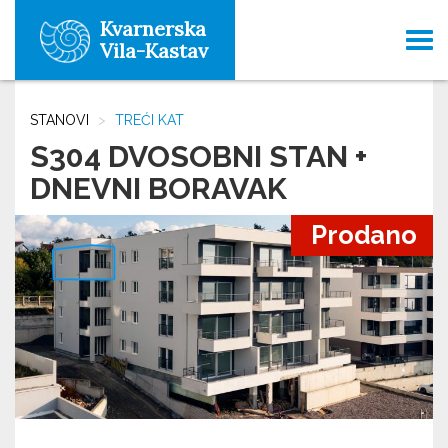
Kvarnerska
Tog
Vila-Kastav
navi
STANOVI
TREĆI KAT
S304 DVOSOBNI STAN +
DNEVNI BORAVAK
Prodano