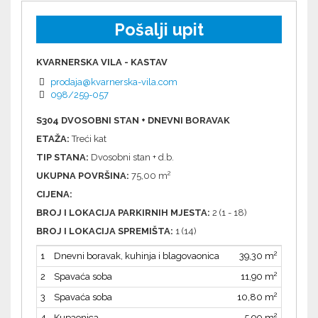
Pošalji upit
KVARNERSKA VILA - KASTAV
prodaja@kvarnerska-vila.com
098/259-057
S304 DVOSOBNI STAN + DNEVNI BORAVAK
ETAŽA:
Treći kat
TIP STANA:
Dvosobni stan + d.b.
2
UKUPNA POVRŠINA:
75,00 m
CIJENA:
BROJ I LOKACIJA PARKIRNIH MJESTA:
2 (1 - 18)
BROJ I LOKACIJA SPREMIŠTA:
1 (14)
2
1
Dnevni boravak, kuhinja i blagovaonica
39,30 m
2
2
Spavaća soba
11,90 m
2
3
Spavaća soba
10,80 m
2
4
Kupaonica
5,90 m