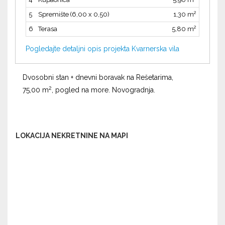
2
5
Spremište (6,00 x 0,50)
1,30 m
2
6
Terasa
5,80 m
Pogledajte detaljni opis projekta Kvarnerska vila
Dvosobni stan + dnevni boravak na Rešetarima,
2
75,00 m
, pogled na more. Novogradnja.
LOKACIJA NEKRETNINE NA MAPI